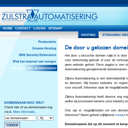
HOME
CONTACT
LOGON
SITEMAP
HOSTING
STREAMING ME
Productinfo
De door u gekozen domei
Groene Hosting
DNS Security Extensions
Het door u bezochte domein ruilje.nl is doo
voor toekomstig gebruik of voor de verkoop
IPv6 het internet van morgen
geen website gehost. Deze pagina is een sta
Verkoping van domeinnamen
Automatisering geregistreerde domeinnamen.
Zijlstra Automatisering is een internetbedri
en diensten. Wij hosten websites en regis
voor onszelf. Informeer naar de mogelijkhede
Zijlstra Automatisering heeft diverse nog o
welke wij (eventueel namens onze klanten) t
DOMEINNAAM NOG VRIJ?
Check hier of uw domeinnaam nog
Ook zijn er mogelijkheden om een domein
vrij is.
Meer informatie...
Interesse? Neem geheel vrijblijvend
contac
t 
Domeinnamen die op dit moment te koop 