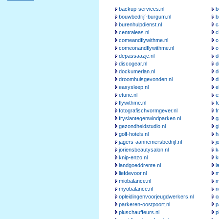
backup-services.nl
b
bouwbedrijf-burgum.nl
b
burenhulpdienst.nl
c
centraleas.nl
c
comeandflywithme.nl
c
comeonandflywithme.nl
c
depassaazje.nl
d
discogear.nl
d
dockumerlan.nl
d
droomhuisgevonden.nl
d
easysleep.nl
e
etune.nl
e
flywithme.nl
f
fotografischvormgever.nl
f
fryslantegenwindparken.nl
g
gezondheidstudio.nl
g
golf-hotels.nl
h
jagers-aannemersbedrijf.nl
j
joriensbeautysalon.nl
k
knip-enzo.nl
k
landgoeddrente.nl
l
liefdevoor.nl
m
miobalance.nl
m
myobalance.nl
n
opleidingenvoorjeugdwerkers.nl
o
parkeren-oostpoort.nl
p
pluschauffeurs.nl
p